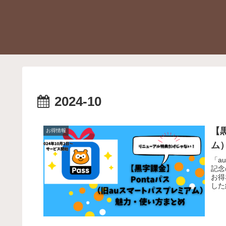
2024-10
【
お得情報
ム
「a
記念
お得
した