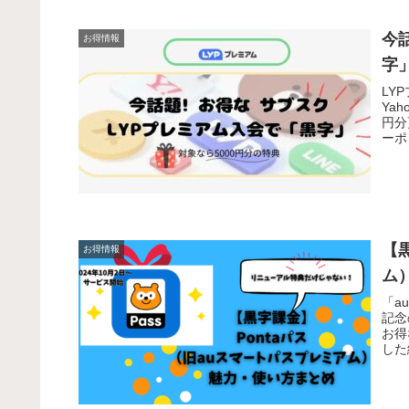
今
お得情報
字
LY
Ya
円分
ーポ
ださ
【
お得情報
ム
「a
記念
お得
した