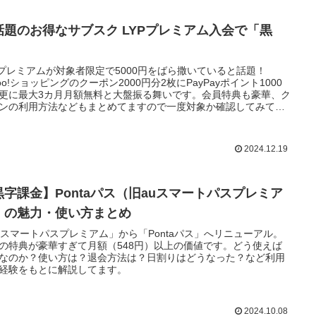
話題のお得なサブスク LYPプレミアム入会で「黒
」
Pプレミアムが対象者限定で5000円をばら撒いていると話題！
hoo!ショッピングのクーポン2000円分2枚にPayPayポイント1000
更に最大3カ月月額無料と大盤振る舞いです。会員特典も豪華、ク
ンの利用方法などもまとめてますので一度対象か確認してみてく
い。
2024.12.19
黒字課金】Pontaパス（旧auスマートパスプレミア
）の魅力・使い方まとめ
uスマートパスプレミアム」から「Pontaパス」へリニューアル。
の特典が豪華すぎて月額（548円）以上の価値です。どう使えば
なのか？使い方は？退会方法は？日割りはどうなった？など利用
経験をもとに解説してます。
2024.10.08