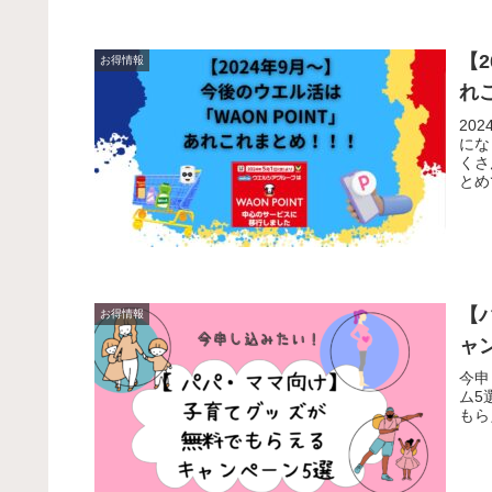
【
お得情報
れ
20
にな
くさ
とめ
【
お得情報
ャ
今申
ム5
もら