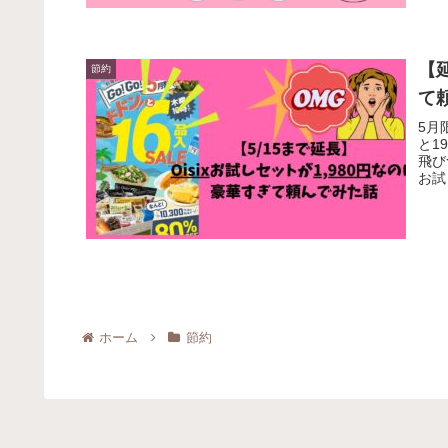
【
節約
て
5月
と1
飛び
お試
ホーム
節約