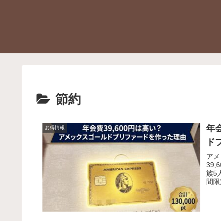
節約
年
お得情報
ド
アメ
39
族5
間限