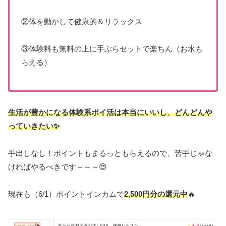
②体を動かして健康的＆リラックス
③体験料も無料の上に手ぶらセットで楽ちん（お水も
らえる）
生活が豊かになる体験系ポイ活は本当にいい
し
、どんどん
や
って
いきたい
✨
手出しなし！ポイントもまるっともらえるので、苦手じゃな
ければやるべきです～～～😍
現在も（6/1）ポイントインカムで
2,500円分の還元中
🔥