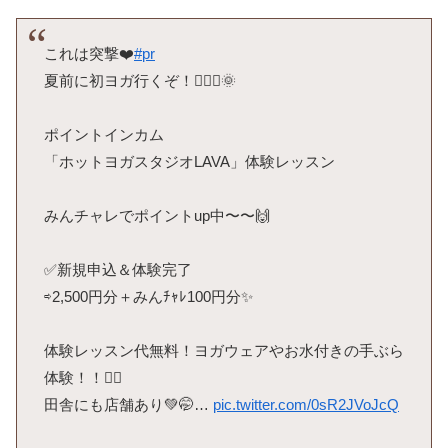
これは突撃❤️
#pr
夏前に初ヨガ行くぞ！🧘🏾‍♀️🌞
ポイントインカム
「ホットヨガスタジオLAVA」体験レッスン
みんチャレでポイントup中〜〜🙌
✅新規申込＆体験完了
⇨2,500円分＋みんﾁｬﾚ100円分✨
体験レッスン代無料！ヨガウェアやお水付きの手ぶら
体験！！❤️‍🔥
田舎にも店舗あり💚🤭…
pic.twitter.com/0sR2JVoJcQ