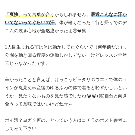
「
爽快
」って言葉が合う
かもしれません。
最近こんなに汗か
いてないってぐらいの汗
。体が軽くなった！行と帰りでのデ
ニムの履き心地が全然違かったよ🥹❤️笑
1人目生まれる前は体は動かしてたぐらいで（何年前だよ）、
公園を動き回る程度の運動しかしてない、けどレッスン全然
苦じゃなかったです。
辛かったことと言えば、けっこうピッタリのウエアで体のラ
インが丸見え👀産後のゆるふわの体で着ると恥ずかしいとい
うか、見たくないものを見た感でしたね😭😭(笑)自分と向き
合うって意味ではいいけどね☆←
ポイ活？ヨガ？何のことっていう人はコチラのポスト参考に
してみて下さい