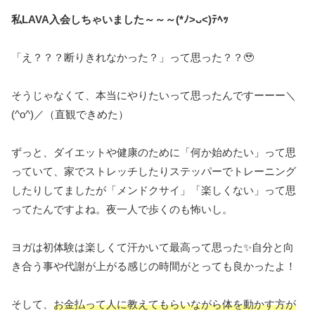
私LAVA入会しちゃいました～～～(*ﾉ>ᴗ<)ﾃﾍｯ
「え？？？断りきれなかった？」って思った？？🥹
そうじゃなくて、本当にやりたいって思ったんですーーー＼
(^o^)／（直観できめた）
ずっと、ダイエットや健康のために「何か始めたい」って思
っていて、家でストレッチしたりステッパーでトレーニング
したりしてましたが「メンドクサイ」「楽しくない」って思
ってたんですよね。夜一人で歩くのも怖いし。
ヨガは初体験は楽しくて汗かいて最高って思った✨自分と向
き合う事や代謝が上がる感じの時間がとっても良かったよ！
そして、
お金払って人に教えてもらいながら体を動かす方が