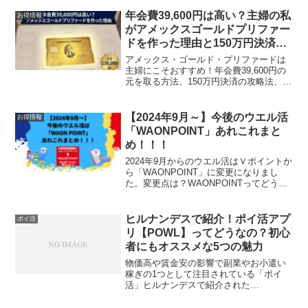
方のために画像付きで手順やキャンペー
ンを解説。結果ポイ活初心者でも隙間時
年会費39,600円は高い？主婦の私
お得情報
間にできてギフトがもらえてめっちゃお
がアメックスゴールドプリファー
得だった！！
ドを作った理由と150万円決済の
秘訣
アメックス・ゴールド・プリファードは
主婦にこそおすすめ！年会費39,600円の
元を取る方法、150万円決済の攻略法、13
万ポイントで家族5人韓国旅行を目指す出
口戦略をリアルに解説します。5/26まで
の期間限定特典あり
【2024年9月～】今後のウエル活
お得情報
「WAONPOINT」あれこれまと
め！！！
2024年9月からのウエル活はＶポイントか
ら「WAONPOINT」に変更になりまし
た。変更点は？WAONPOINTってどうや
ってためるの？たくさんあるポイントを
まとめるには？初心者の方にも分かるよ
うにまとめてみました。
ヒルナンデスで紹介！ポイ活アプ
ポイ活
リ【POWL】ってどうなの？初心
者にもオススメな5つの魅力
物価高や賃金安の影響で副業やお小遣い
稼ぎの1つとして注目されている「ポイ
活」ヒルナンデスで紹介された
「Powl（ポール）」について解説！移
動・歩数でポイントなどポイ活初心者で