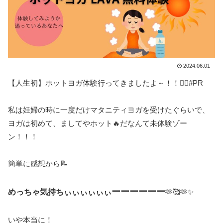
2024.06.01
【人生初】ホットヨガ体験行ってきましたよ～！！🧘‍♀️#PR
私は妊婦の時に一度だけマタニティヨガを受けたぐらいで、
ヨガは初めて、ましてやホット🔥だなんて未体験ゾー
ン！！！
簡単に感想から📝
ーーーーーー
めっちゃ気持ちぃぃぃぃぃぃ
🫶🥰🫶✨
いや本当に！