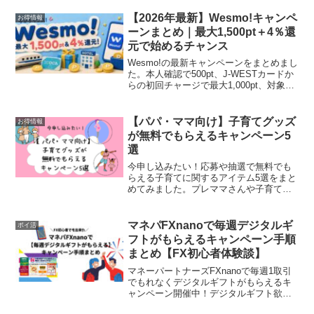
【2026年最新】Wesmo!キャンペ
お得情報
ーンまとめ｜最大1,500pt＋4％還
元で始めるチャンス
Wesmo!の最新キャンペーンをまとめまし
た。本人確認で500pt、J-WESTカードか
らの初回チャージで最大1,000pt、対象店
舗で4％還元などお得な特典を解説。使い
方や使えるお店、メリットも紹介しま
す。
【パパ・ママ向け】子育てグッズ
お得情報
が無料でもらえるキャンペーン5
選
今申し込みたい！応募や抽選で無料でも
らえる子育てに関するアイテム5選をまと
めてみました。プレママさんや子育て中
のパパママにみてもらえたら嬉しいで
す。
マネパFXnanoで毎週デジタルギ
ポイ活
フトがもらえるキャンペーン手順
まとめ【FX初心者体験談】
マネーパートナーズFXnanoで毎週1取引
でもれなくデジタルギフトがもらえるキ
ャンペーン開催中！デジタルギフト欲し
いけど、FX初心者にできるか心配そんな