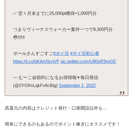
✅ 翌々月末までに25,000pt獲得⇨1,000円分
つまりヴィーナスウォーカー案件一つで8,300円分
😳‼️‼️‼️
ポールさんすごすご
#ポイ活
#ポイ活初心者
https://t.co/bKAnXkvjVF
pic.twitter.com/U80sR9rnGE
— むーこ@節約になるお得情報✴︎毎日発信
(@2YGfmLqkFv6cBig)
September 1, 2022
高還元の内容はクレジット発行・口座開設以外も…
簡単にできるのもあるのでポイント稼ぎにオススメです！