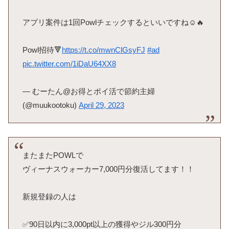
アプリ案件は1回Powlチェックするといいですね☺️🔥
Powl招待🔻
https://t.co/mwnClGsyFJ
#ad
pic.twitter.com/1iDaU64XX8
— むーたん@お得とポイ活で節約主婦
(@muukootoku)
April 29, 2023
またまたPOWLで
ヴィーナスウォーカー7,000円分復活してます！！
新規登録の人は
✅90日以内に3,000pt以上の獲得やジル300円分