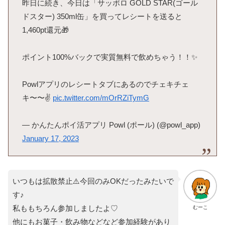
昨日に続き、今日は「サッポロ GOLD STAR(ゴール
ドスター) 350ml缶」を買ってレシートを送ると
1,460pt還元🎁
ポイント100%バックで実質無料で飲めちゃう！！✨
Powlアプリのレシートタブにあるのでチェキチェ
キ〜〜✌️
pic.twitter.com/mOrRZiTymG
— かんたんポイ活アプリ Powl (ポール) (@powl_app)
January 17, 2023
いつもは拡散禁止⚠️今回のみOKだったみたいで
す♪
私ももちろん参加しましたよ♡
むーこ
他にもお菓子・飲み物などなど参加経験があり