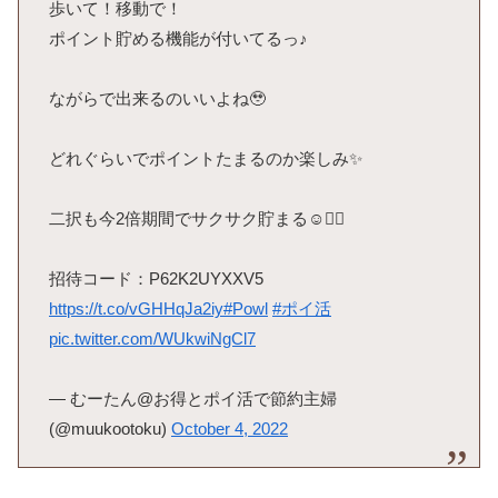
歩いて！移動で！
ポイント貯める機能が付いてるっ♪
ながらで出来るのいいよね🥹
どれぐらいでポイントたまるのか楽しみ✨
二択も今2倍期間でサクサク貯まる☺️❤️‍🔥
招待コード：P62K2UYXXV5
https://t.co/vGHHqJa2iy
#Powl
#ポイ活
pic.twitter.com/WUkwiNgCl7
— むーたん@お得とポイ活で節約主婦
(@muukootoku)
October 4, 2022