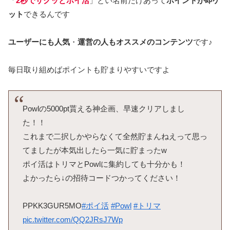
「
2秒でサクッとポイ活
」とい名前だけあって
ポイントが即ゲ
ット
できるんです
ユーザーにも人気
・
運営の人もオススメのコンテンツ
です♪
毎日取り組めばポイントも貯まりやすいですよ
Powlの5000pt貰える神企画、早速クリアしまし
た！！
これまで二択しかやらなくて全然貯まんねえって思っ
てましたが本気出したら一気に貯まったw
ポイ活はトリマとPowlに集約しても十分かも！
よかったら↓の招待コードつかってください！
PPKK3GUR5MO
#ポイ活
#Powl
#トリマ
pic.twitter.com/QQ2JRsJ7Wp